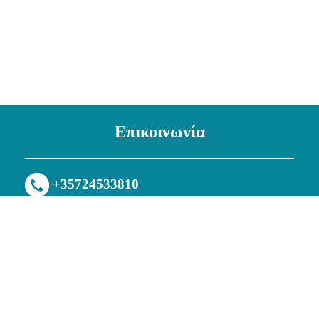
Επικοινωνία
+35724533810
+35797727442 (VIBER/WHATSUP)
info@cleverunisexwear.com
CLEVER WOMEN & KIDS
CLEVER MEN