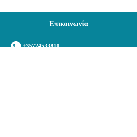
Επικοινωνία
+35724533810
+35797727442 (VIBER/WHATSUP)
info@cleverunisexwear.com
CLEVER WOMEN & KIDS
CLEVER MEN
CLEVER WOMEN & KIDS
CLEVER MEN